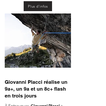
Plus d'infos
Giovanni Placci réalise un
9a+, un 9a et un 8c+ flash
en trois jours
À Entraygues,
Giovanni Placci
a