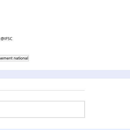
@IFSC
sement national