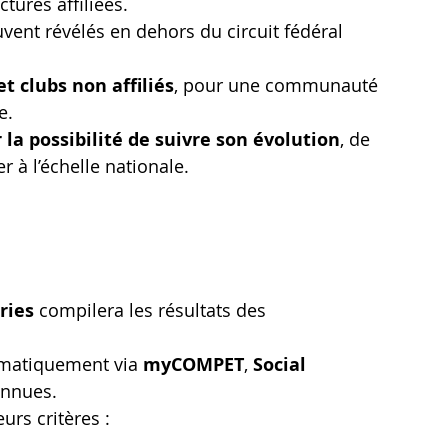
tures affiliées.
uvent révélés en dehors du circuit fédéral 
et clubs non affiliés
, pour une communauté 
e.
 la possibilité de suivre son évolution
, de 
r à l’échelle nationale.
ries
 compilera les résultats des 
matiquement via 
myCOMPET
, 
Social 
onnues.
rs critères :