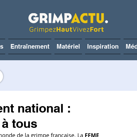
és
Entraînement
Matériel
Inspiration
Méd
t national :
 à tous
monde de la grimpe française. La 
FFME 