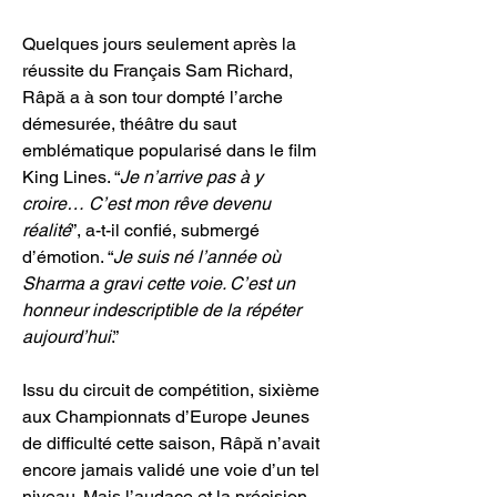
Quelques jours seulement après la 
réussite du Français Sam Richard, 
Râpă a à son tour dompté l’arche 
démesurée, théâtre du saut 
emblématique popularisé dans le film 
King Lines. “
Je n’arrive pas à y 
croire… C’est mon rêve devenu 
réalité
”, a-t-il confié, submergé 
d’émotion. “
Je suis né l’année où 
Sharma a gravi cette voie. C’est un 
honneur indescriptible de la répéter 
aujourd’hui
.”
Issu du circuit de compétition, sixième 
aux Championnats d’Europe Jeunes 
de difficulté cette saison, Râpă n’avait 
encore jamais validé une voie d’un tel 
niveau. Mais l’audace et la précision 