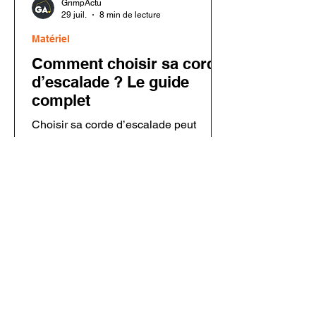
GrimpActu
29 juil.
8 min de lecture
Matériel
Comment choisir sa corde
d’escalade ? Le guide
complet
Choisir sa corde d’escalade peut
sembler complexe face aux nombreux
modèles disponibles. Corde à simple,
corde à double, diamètre, longueur,
traitement Dry ou entretien : chaque
critère dépend de votre pratique. Dans
ce guide complet, découvrez comment
choisir une corde adaptée à l’escalade
en salle, en falaise, en grande voie ou
en alpinisme afin de grimper en
sécurité avec le matériel adapté.