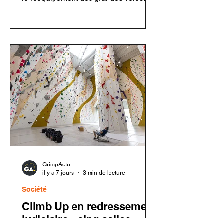
ouvertes par Jean-Michel Cambon
dans l'Oisans et les Écrins. Grâce à
ses bénévoles, elle entretient un
patrimoine majeur de l'escalade tout en
respectant l'esprit des ouvreurs.
Découvrez son fonctionnement, sa
philosophie, ses chantiers et les
enjeux du rééquipement en montagne.
GrimpActu
il y a 7 jours
3 min de lecture
Société
Climb Up en redressement