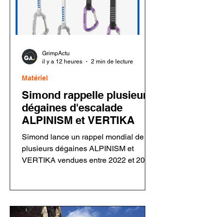
GrimpActu
il y a 12 heures
2 min de lecture
Matériel
Simond rappelle plusieurs
dégaines d'escalade
ALPINISM et VERTIKA
Simond lance un rappel mondial de
plusieurs dégaines ALPINISM et
VERTIKA vendues entre 2022 et 2026.
Un défaut de rivetage sur certains
mousquetons Rocky Fil pourrait
entraîner une défaillance en cas de
chute. Les utilisateurs doivent