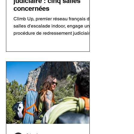
judiciaire : cinq salles
concernées
Climb Up, premier réseau français de
salles d'escalade indoor, engage une
procédure de redressement judiciaire
concernant sa holding et cinq salles.
Le groupe assure que ses
établissements restent ouverts et que
les activités sont maintenues. Cette
décision intervient dans un contexte
économique plus difficile pour le
secteur de l'escalade privée après
plusieurs années de forte croissance.