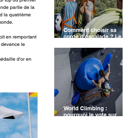
nde partie de la 
d la quatrième 
monde.
Comment choisir sa
corde d’escalade ? Le
loit en remportant 
guide complet
l devance le 
daille d'or en 
World Climbing :
pourquoi le vote sur
Israël n'a finalement pas
eu lieu ?