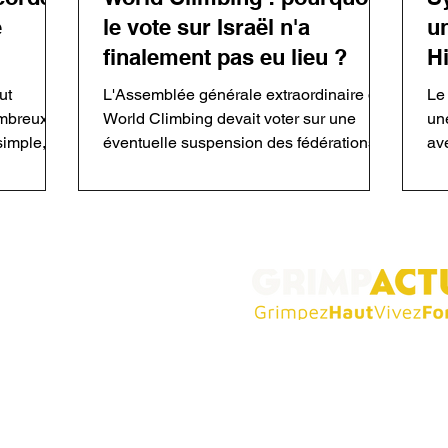
e
le vote sur Israël n'a
u
finalement pas eu lieu ?
H
ut
L'Assemblée générale extraordinaire de
Le
ombreux
World Climbing devait voter sur une
un
simple,
éventuelle suspension des fédérations
av
ueur,
israélienne, russe et biélorusse. Mais les
Hi
haque
fédérations membres ont adopté une
fa
ue. Dans
motion alternative qui a supprimé ces
Ac
comment
votes de l'ordre du jour. Aucune
Vi
escalade
suspension n'a été prononcée, tandis
ex
 grimpeur·euse·s
voie ou
que les dossiers israélien et russe sont
mèt
 sécurité
désormais transmis à la Commission
au
disciplinaire.
pe
Abonnez-vous gratui
big
 de l’escalade sous toutes ses
newsletter !
alités de performance, il propose
d’histoires marquantes et
Recevez chaque dernier samedi du
tière de matériel. GrimpActu,
meilleures actus, conseils et insp