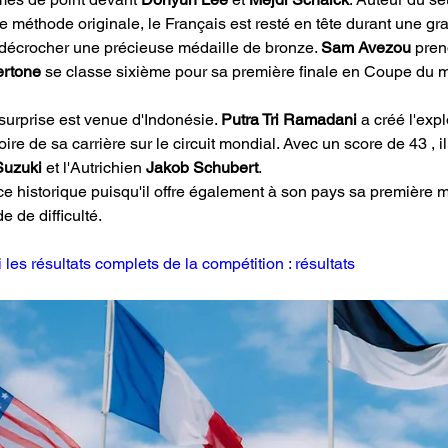
e méthode originale, le Français est resté en tête durant une gra
 décrocher une précieuse médaille de bronze. 
Sam Avezou
 pren
rtone
 se classe sixième pour sa première finale en Coupe du 
a surprise est venue d'Indonésie. 
Putra Tri Ramadani
 a créé l'exp
oire de sa carrière sur le circuit mondial. Avec un score de 43 , i
Suzuki
 et l'Autrichien 
Jakob Schubert
. 
 historique puisqu'il offre également à son pays sa première mé
de difficulté.
 les résultats complets de la compétition : résultats