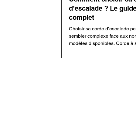
d’escalade ? Le guid
complet
Choisir sa corde d’escalade pe
sembler complexe face aux n
modèles disponibles. Corde à 
corde à double, diamètre, long
traitement Dry ou entretien : c
critère dépend de votre pratiq
ce guide complet, découvrez 
choisir une corde adaptée à l’
GrimpActu : La voix des
en salle, en falaise, en grande 
passionné·es
en alpinisme afin de grimper en
avec le matériel adapté.
GrimpActu est le média dédié à l’univers
facettes. Plus qu’un simple relais d’actu
des articles pour progresser, s’inspirer 
explorer les dernières innovations en ma