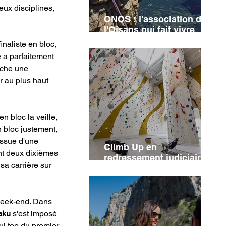
ux disciplines, 
ONOS : l'association de
l'Oisans qui fait vivre
l'héritage de Jean-Michel
naliste en bloc, 
Cambon
 a parfaitement 
oche une 
 au plus haut 
en bloc la veille, 
 bloc justement, 
issue d'une 
Climb Up en
t deux dixièmes 
redressement judiciaire :
sa carrière sur 
cinq salles concernées
week-end. Dans 
aku
 s'est imposé 
ul top du premier 