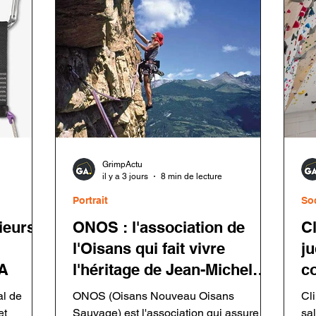
GrimpActu
il y a 3 jours
8 min de lecture
Portrait
So
ieurs
ONOS : l'association de
C
l'Oisans qui fait vivre
ju
A
l'héritage de Jean-Michel
c
Cambon
al de
ONOS (Oisans Nouveau Oisans
Cl
et
Sauvage) est l'association qui assure le
sa