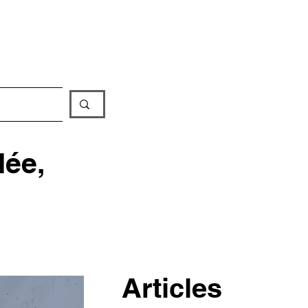
iathèque
lée,
Articles