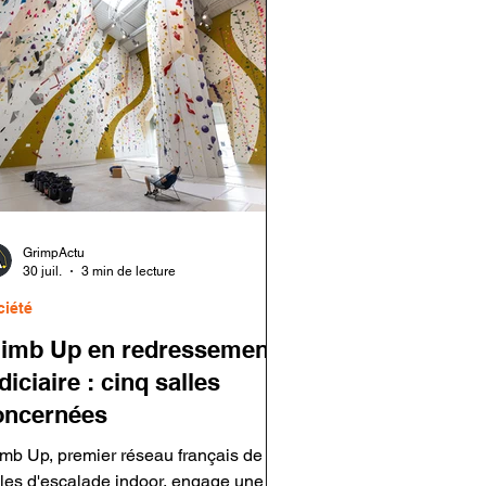
GrimpActu
30 juil.
3 min de lecture
ciété
limb Up en redressement
diciaire : cinq salles
oncernées
imb Up, premier réseau français de
lles d'escalade indoor, engage une