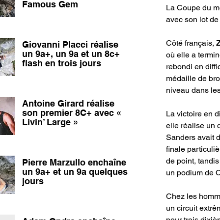
Famous Gem
La Coupe du mon
avec son lot de
Côté français, 
Z
Giovanni Placci réalise
un 9a+, un 9a et un 8c+
où elle a termi
flash en trois jours
rebondi en diff
médaille de bro
niveau dans les
Antoine Girard réalise
son premier 8C+ avec «
La victoire en d
Livin’ Large »
elle réalise un
Sanders avait d
finale particuli
de point, tandi
Pierre Marzullo enchaîne
un 9a+ et un 9a quelques
un podium de 
jours
Chez les homme
un circuit extrê
pour trois dixi