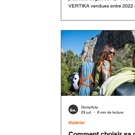
VERTIKA vendues entre 2022 e
Un défaut de rivetage sur certa
mousquetons Rocky Fil pourrai
entraîner une défaillance en ca
chute. Les utilisateurs doivent 
leur matériel avant toute nouve
utilisation.
GrimpActu
29 juil.
8 min de lecture
Matériel
Comment choisir sa 