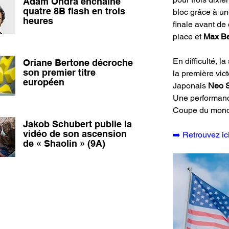
Adam Ondra enchaîne
quatre 8B flash en trois
bloc grâce à un
heures
finale avant de
place et 
Max Be
En difficulté, l
Oriane Bertone décroche
son premier titre
la première vict
européen
Japonais 
Neo 
Une performance
Coupe du monde 
Jakob Schubert publie la
vidéo de son ascension
➡️ Retrouvez ici
de « Shaolin » (9A)