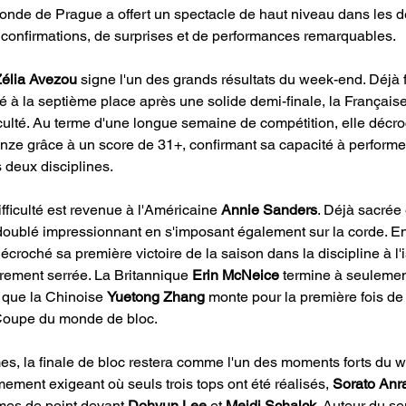
de de Prague a offert un spectacle de haut niveau dans les de
 confirmations, de surprises et de performances remarquables.
élia Avezou
 signe l'un des grands résultats du week-end. Déjà fi
né à la septième place après une solide demi-finale, la Française
iculté. Au terme d'une longue semaine de compétition, elle décr
nze grâce à un score de 31+, confirmant sa capacité à performer
 deux disciplines.
ifficulté est revenue à l'Américaine 
Annie Sanders
. Déjà sacrée 
 doublé impressionnant en s'imposant également sur la corde. En
écroché sa première victoire de la saison dans la discipline à l'
èrement serrée. La Britannique 
Erin McNeice 
termine à seulemen
s que la Chinoise 
Yuetong Zhang
 monte pour la première fois de 
Coupe du monde de bloc.
s, la finale de bloc restera comme l'un des moments forts du 
mement exigeant où seuls trois tops ont été réalisés, 
Sorato Anr
èmes de point devant 
Dohyun Lee
 et 
Mejdi Schalck
. Auteur du se