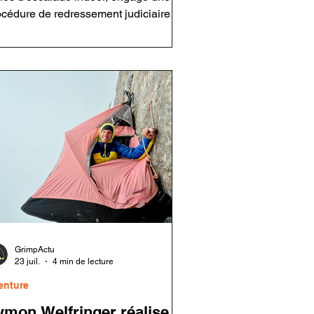
océdure de redressement judiciaire
cernant sa holding et cinq salles. Le
oupe assure que ses établissements
tent ouverts et que les activités sont
intenues. Cette décision intervient
ns un contexte économique plus
ficile pour le secteur de l'escalade
ivée après plusieurs années de forte
oissance.
GrimpActu
23 juil.
4 min de lecture
enture
ymon Welfringer réalise