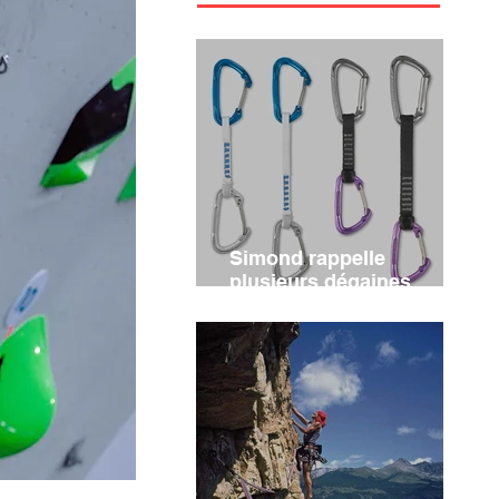
Simond rappelle
plusieurs dégaines
d'escalade ALPINISM et
VERTIKA