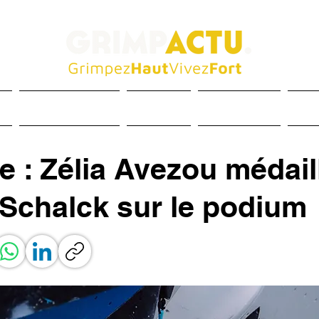
és
Entraînement
Matériel
Inspiration
Méd
e : Zélia Avezou médail
 Schalck sur le podium