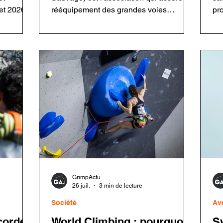
t 2026.
rééquipement des grandes voies
pr
ins
ouvertes par Jean-Michel Cambon dans
con
t
l'Oisans et les Écrins. Grâce à ses
gr
s de
bénévoles, elle entretient un patrimoine
res
inspecter
majeur de l'escalade tout en respectant
ma
lle
l'esprit des ouvreurs. Découvrez son
da
fonctionnement, sa philosophie, ses
dif
chantiers et les enjeux du rééquipement
pr
en montagne.
cr
GrimpActu
26 juil.
3 min de lecture
Société
Av
corde
World Climbing : pourquoi
S