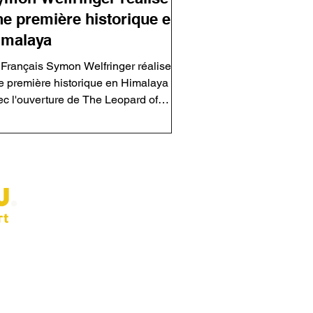
ne première historique en
imalaya
 Français Symon Welfringer réalise
e première historique en Himalaya
ec l'ouverture de The Leopard of
gher Ground, une nouvelle voie sur la
ce ouest du Tahu Rutum au Pakistan.
compagné de Siebe Vanhee et Sean
llanueva, il signe une ascension
ceptionnelle entre 6 000 et 6 700
res d'altitude, jamais réalisée
paravant en escalade libre. Une
rformance majeure dans l'histoire du
tement à notre
 wall et de l'alpinisme moderne.
 mois un e-mail gratuit avec les
irations pour progresser en escalade.