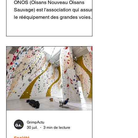
ONOS (Oisans Nouveau Oisans
Sauvage) est l'association qui assure
le rééquipement des grandes voies
ouvertes par Jean-Michel Cambon
dans l'Oisans et les Écrins. Grâce à
ses bénévoles, elle entretient un
patrimoine majeur de l'escalade tout en
respectant l'esprit des ouvreurs.
Découvrez son fonctionnement, sa
philosophie, ses chantiers et les
enjeux du rééquipement en montagne.
GrimpActu
30 juil.
3 min de lecture