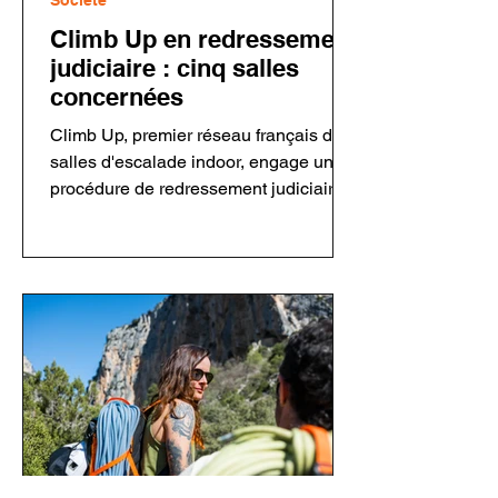
Société
Climb Up en redressement
judiciaire : cinq salles
concernées
Climb Up, premier réseau français de
salles d'escalade indoor, engage une
procédure de redressement judiciaire
concernant sa holding et cinq salles.
Le groupe assure que ses
établissements restent ouverts et que
les activités sont maintenues. Cette
décision intervient dans un contexte
économique plus difficile pour le
secteur de l'escalade privée après
plusieurs années de forte croissance.