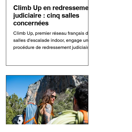
Climb Up en redressement
judiciaire : cinq salles
concernées
Climb Up, premier réseau français de
salles d'escalade indoor, engage une
procédure de redressement judiciaire
concernant sa holding et cinq salles.
Le groupe assure que ses
établissements restent ouverts et que
les activités sont maintenues. Cette
décision intervient dans un contexte
économique plus difficile pour le
secteur de l'escalade privée après
plusieurs années de forte croissance.