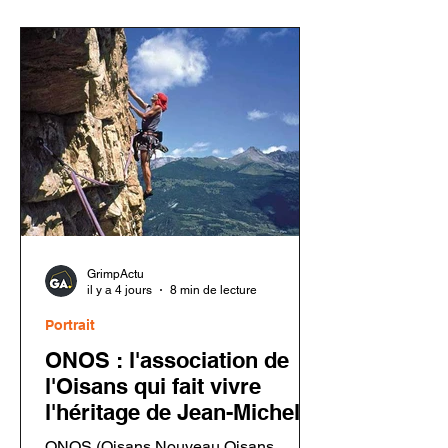
entraîner une défaillance en cas de
chute. Les utilisateurs doivent
inspecter leur matériel avant toute
nouvelle utilisation.
GrimpActu
il y a 4 jours
8 min de lecture
Portrait
ONOS : l'association de
l'Oisans qui fait vivre
l'héritage de Jean-Michel
Cambon
ONOS (Oisans Nouveau Oisans