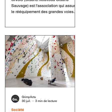
Sauvage) est l'association qui assure
le rééquipement des grandes voies
ouvertes par Jean-Michel Cambon
dans l'Oisans et les Écrins. Grâce à
ses bénévoles, elle entretient un
patrimoine majeur de l'escalade tout en
respectant l'esprit des ouvreurs.
Découvrez son fonctionnement, sa
philosophie, ses chantiers et les
enjeux du rééquipement en montagne.
GrimpActu
30 juil.
3 min de lecture
Société