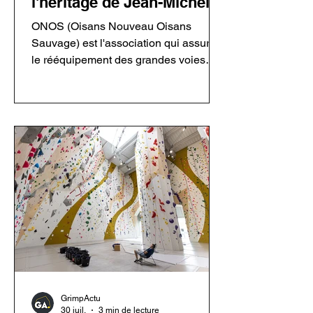
l'héritage de Jean-Michel
Cambon
ONOS (Oisans Nouveau Oisans
Sauvage) est l'association qui assure
le rééquipement des grandes voies
ouvertes par Jean-Michel Cambon
dans l'Oisans et les Écrins. Grâce à
ses bénévoles, elle entretient un
patrimoine majeur de l'escalade tout en
respectant l'esprit des ouvreurs.
Découvrez son fonctionnement, sa
philosophie, ses chantiers et les
enjeux du rééquipement en montagne.
GrimpActu
30 juil.
3 min de lecture