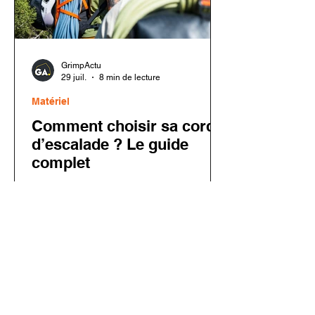
GrimpActu
29 juil.
8 min de lecture
Matériel
Comment choisir sa corde
d’escalade ? Le guide
complet
Choisir sa corde d’escalade peut
sembler complexe face aux nombreux
modèles disponibles. Corde à simple,
corde à double, diamètre, longueur,
traitement Dry ou entretien : chaque
critère dépend de votre pratique. Dans
ce guide complet, découvrez comment
choisir une corde adaptée à l’escalade