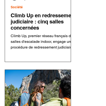
Société
Climb Up en redressement
judiciaire : cinq salles
concernées
Climb Up, premier réseau français de
salles d'escalade indoor, engage une
procédure de redressement judiciaire
concernant sa holding et cinq salles.
Le groupe assure que ses
établissements restent ouverts et que
les activités sont maintenues. Cette
décision intervient dans un contexte
économique plus difficile pour le
secteur de l'escalade privée après
plusieurs années de forte croissance.