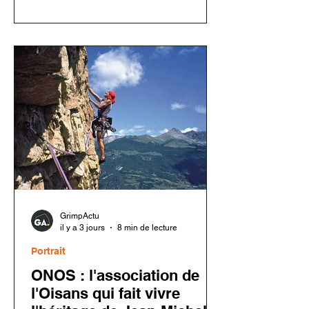
mousquetons Rocky Fil pourrait
entraîner une défaillance en cas de
chute. Les utilisateurs doivent
inspecter leur matériel avant toute
nouvelle utilisation.
GrimpActu
il y a 3 jours
8 min de lecture
Portrait
ONOS : l'association de
l'Oisans qui fait vivre