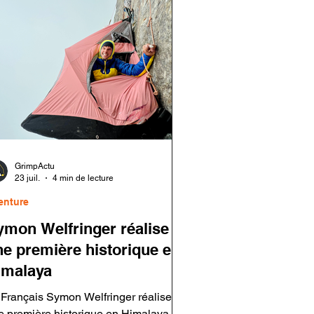
ns un contexte économique plus
ficile pour le secteur de l'escalade
ivée après plusieurs années de forte
oissance.
GrimpActu
23 juil.
4 min de lecture
enture
ymon Welfringer réalise
ne première historique en
imalaya
 Français Symon Welfringer réalise
e première historique en Himalaya