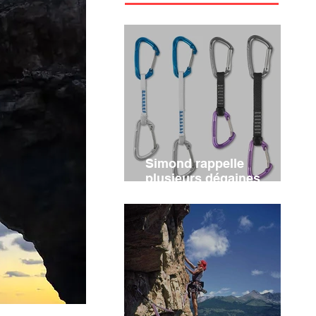
Simond rappelle
plusieurs dégaines
d'escalade ALPINISM et
VERTIKA