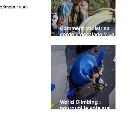
 grimpeur sud-
Comment choisir sa
corde d’escalade ? Le
guide complet
World Climbing :
pourquoi le vote sur
Israël n'a finalement pas
eu lieu ?