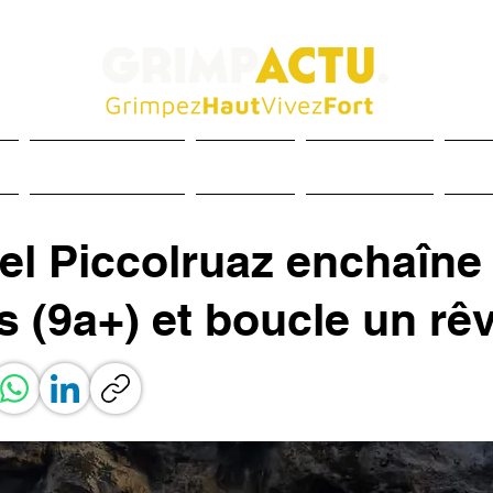
és
Entraînement
Matériel
Inspiration
Méd
el Piccolruaz enchaîne
s (9a+) et boucle un rê