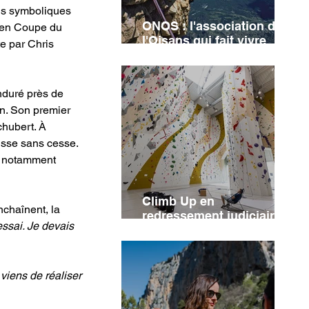
lus symboliques 
ONOS : l'association de
t en Coupe du 
l'Oisans qui fait vivre
e par Chris 
l'héritage de Jean-Michel
Cambon
nduré près de 
n. Son premier 
chubert. À 
sse sans cesse. 
nt notamment 
Climb Up en
nchaînent, la 
redressement judiciaire :
essai. Je devais 
cinq salles concernées
 viens de réaliser 