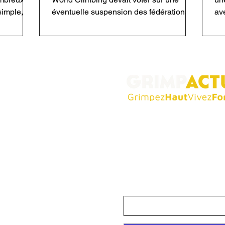
simple,
éventuelle suspension des fédérations
av
ueur,
israélienne, russe et biélorusse. Mais les
Hi
haque
fédérations membres ont adopté une
fa
ue. Dans
motion alternative qui a supprimé ces
Ac
comment
votes de l'ordre du jour. Aucune
Vi
escalade
suspension n'a été prononcée, tandis
ex
 grimpeur·euse·s
voie ou
que les dossiers israélien et russe sont
mèt
 sécurité
désormais transmis à la Commission
au
disciplinaire.
pe
Abonnez-vous gratui
big
 de l’escalade sous toutes ses
newsletter !
alités de performance, il propose
d’histoires marquantes et
Recevez chaque dernier samedi du
tière de matériel. GrimpActu,
meilleures actus, conseils et insp
nté pour grimper durablement et
 les passionné·es, au service
E-mail
a verticalité et de l’aventure.
l.com