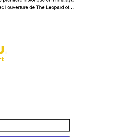
ec l'ouverture de The Leopard of
gher Ground, une nouvelle voie sur la
ce ouest du Tahu Rutum au Pakistan.
compagné de Siebe Vanhee et Sean
llanueva, il signe une ascension
ceptionnelle entre 6 000 et 6 700
res d'altitude, jamais réalisée
paravant en escalade libre. Une
rformance majeure dans l'histoire du
tement à notre
 wall et de l'alpinisme moderne.
 mois un e-mail gratuit avec les
irations pour progresser en escalade.