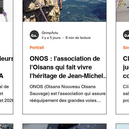
GrimpActu
il y a 5 jours
8 min de lecture
Portrait
So
ieurs
ONOS : l'association de
C
l'Oisans qui fait vivre
ju
A
l'héritage de Jean-Michel
c
Cambon
al de
ONOS (Oisans Nouveau Oisans
Cl
et
Sauvage) est l'association qui assure le
sa
t 2026.
rééquipement des grandes voies
pr
ins
ouvertes par Jean-Michel Cambon dans
con
t
l'Oisans et les Écrins. Grâce à ses
gr
s de
bénévoles, elle entretient un patrimoine
res
inspecter
majeur de l'escalade tout en respectant
ma