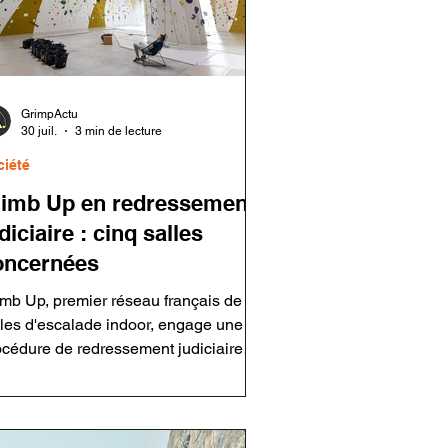
GrimpActu
30 juil.
3 min de lecture
ciété
limb Up en redressement
diciaire : cinq salles
oncernées
imb Up, premier réseau français de
lles d'escalade indoor, engage une
océdure de redressement judiciaire
cernant sa holding et cinq salles. Le
oupe assure que ses établissements
tent ouverts et que les activités sont
intenues. Cette décision intervient