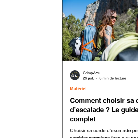
leur matériel avant toute nouve
utilisation.
GrimpActu
29 juil.
8 min de lecture
Matériel
Comment choisir sa 
d’escalade ? Le guid
complet
Choisir sa corde d’escalade pe
sembler complexe face aux n