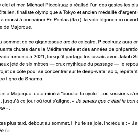
ciel et mer, Michael Piccolruaz a réalisé l’un des gestes les p
L’Italien, finaliste olympique à Tokyo et ancien médaillé d’argen
a réussi à enchaîner Es Pontas (9a+), la voie légendaire ouvert
e de Majorque.
u sommet de ce gigantesque arc de calcaire, Piccolruaz aura e
uante chutes dans la Méditerranée et des années de préparatio
 voie remonte à 2021, lorsqu’il partage les essais avec Jakob S
ameux jeté de six mètres — crux mythique du passage — le repou
 projet de côté pour se concentrer sur le deep-water solo, répéta
tre ligne de Sharma.
ient à Majorque, déterminé à “boucler le cycle”. Les sessions s’e
i, jusqu’à ce jour où tout s’aligne. « 
Je savais que c’était le bon 
lme
 ».
s plus tard, debout au sommet, il hurle sa joie, incrédule : « J
e
e ! 
»