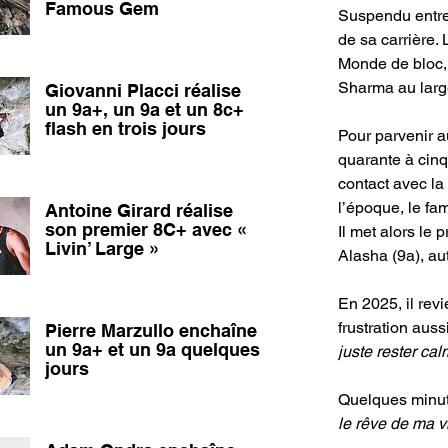
Famous Gem
Suspendu entre 
de sa carrière. 
Monde de bloc, 
Sharma au larg
Giovanni Placci réalise
un 9a+, un 9a et un 8c+
flash en trois jours
Pour parvenir a
quarante à cinq
contact avec la
l’époque, le f
Antoine Girard réalise
son premier 8C+ avec «
Il met alors le
Livin’ Large »
Alasha (9a), au
En 2025, il rev
frustration auss
Pierre Marzullo enchaîne
un 9a+ et un 9a quelques
juste rester ca
jours
Quelques minute
le rêve de ma vi