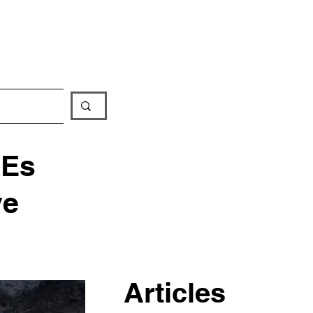
iathèque
 Es
ve
Articles