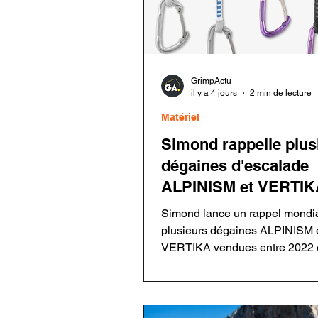
GrimpActu
il y a 4 jours
2 min de lecture
Matériel
Simond rappelle plus
dégaines d'escalade
ALPINISM et VERTIK
Simond lance un rappel mondi
plusieurs dégaines ALPINISM 
VERTIKA vendues entre 2022 e
Un défaut de rivetage sur certa
mousquetons Rocky Fil pourrai
entraîner une défaillance en ca
chute. Les utilisateurs doivent 