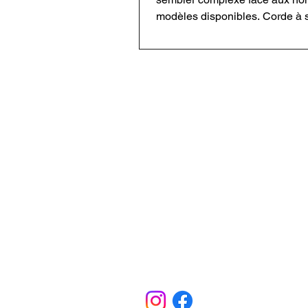
modèles disponibles. Corde à 
corde à double, diamètre, long
traitement Dry ou entretien : c
critère dépend de votre pratiq
ce guide complet, découvrez 
choisir une corde adaptée à l’
GrimpActu : La voix des
en salle, en falaise, en grande 
passionné·es
en alpinisme afin de grimper en
avec le matériel adapté.
GrimpActu est le média dédié à l’univers
facettes. Plus qu’un simple relais d’actu
des articles pour progresser, s’inspirer 
explorer les dernières innovations en ma
c’est aussi des conseils bien-être et sa
sans blessure. Un média fait par et pour
d’une communauté qui partage le goût de l
grimpactu@gmai