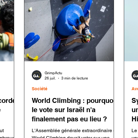
lle
l'esprit des ouvreurs. Découvrez son
da
fonctionnement, sa philosophie, ses
dif
chantiers et les enjeux du rééquipement
pr
en montagne.
cr
GrimpActu
26 juil.
3 min de lecture
Société
Av
corde
World Climbing : pourquoi
S
e
le vote sur Israël n'a
u
finalement pas eu lieu ?
H
ut
L'Assemblée générale extraordinaire de
Le
ombreux
World Climbing devait voter sur une
un