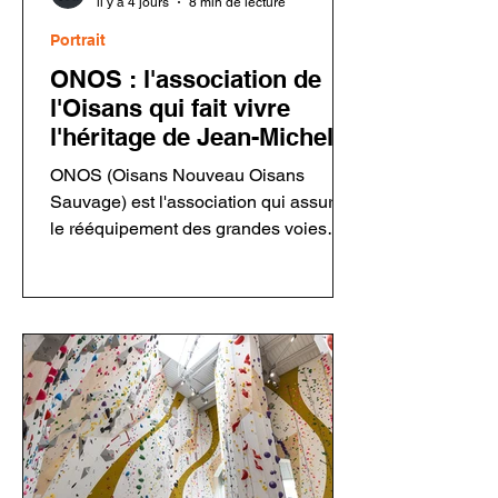
il y a 4 jours
8 min de lecture
Portrait
ONOS : l'association de
l'Oisans qui fait vivre
l'héritage de Jean-Michel
Cambon
ONOS (Oisans Nouveau Oisans
Sauvage) est l'association qui assure
le rééquipement des grandes voies
ouvertes par Jean-Michel Cambon
dans l'Oisans et les Écrins. Grâce à
ses bénévoles, elle entretient un
patrimoine majeur de l'escalade tout en
respectant l'esprit des ouvreurs.
Découvrez son fonctionnement, sa
philosophie, ses chantiers et les
enjeux du rééquipement en montagne.