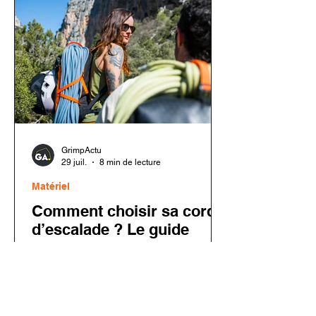
économique plus difficile pour le
secteur de l'escalade privée après
plusieurs années de forte croissance.
GrimpActu
29 juil.
8 min de lecture
Matériel
Comment choisir sa corde
d’escalade ? Le guide
complet
Choisir sa corde d’escalade peut
sembler complexe face aux nombreux
modèles disponibles. Corde à simple,