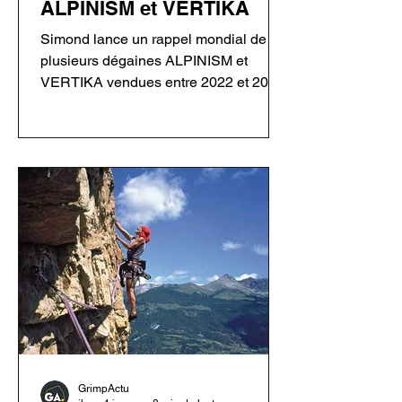
ALPINISM et VERTIKA
Simond lance un rappel mondial de
plusieurs dégaines ALPINISM et
VERTIKA vendues entre 2022 et 2026.
Un défaut de rivetage sur certains
mousquetons Rocky Fil pourrait
entraîner une défaillance en cas de
chute. Les utilisateurs doivent
inspecter leur matériel avant toute
nouvelle utilisation.
GrimpActu