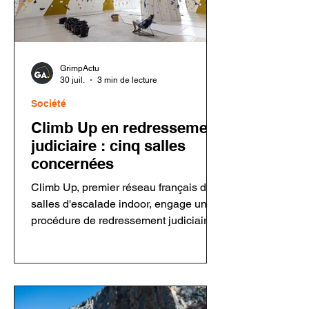
GrimpActu
30 juil.
3 min de lecture
Société
Climb Up en redressement
judiciaire : cinq salles
concernées
Climb Up, premier réseau français de
salles d'escalade indoor, engage une
procédure de redressement judiciaire
concernant sa holding et cinq salles.
Le groupe assure que ses
établissements restent ouverts et que
les activités sont maintenues. Cette
décision intervient dans un contexte