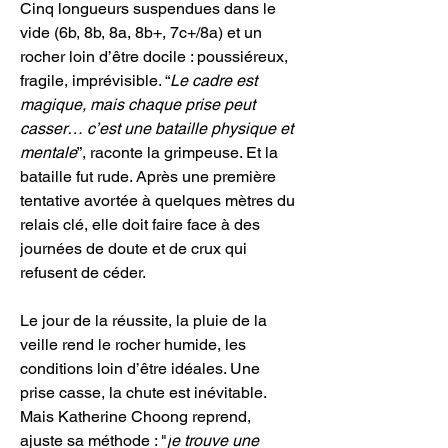
Cinq longueurs suspendues dans le 
vide (6b, 8b, 8a, 8b+, 7c+/8a) et un 
rocher loin d’être docile : poussiéreux, 
fragile, imprévisible. “
Le cadre est 
magique, mais chaque prise peut 
casser… c’est une bataille physique et 
mentale
”, raconte la grimpeuse. Et la 
bataille fut rude. Après une première 
tentative avortée à quelques mètres du 
relais clé, elle doit faire face à des 
journées de doute et de crux qui 
refusent de céder.
Le jour de la réussite, la pluie de la 
veille rend le rocher humide, les 
conditions loin d’être idéales. Une 
prise casse, la chute est inévitable. 
Mais Katherine Choong reprend, 
ajuste sa méthode : "
j
e trouve une 