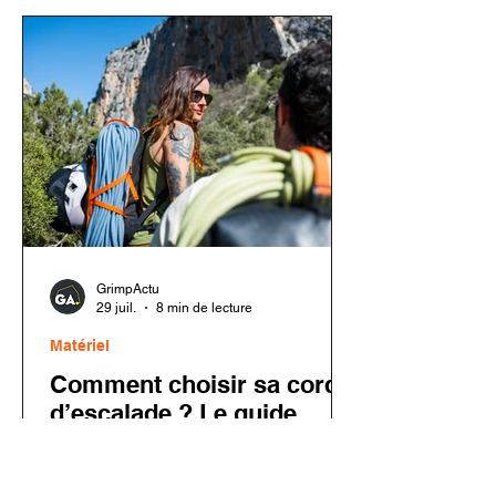
les activités sont maintenues. Cette
décision intervient dans un contexte
économique plus difficile pour le
secteur de l'escalade privée après
plusieurs années de forte croissance.
GrimpActu
29 juil.
8 min de lecture
Matériel
Comment choisir sa corde
d’escalade ? Le guide
complet
Choisir sa corde d’escalade peut