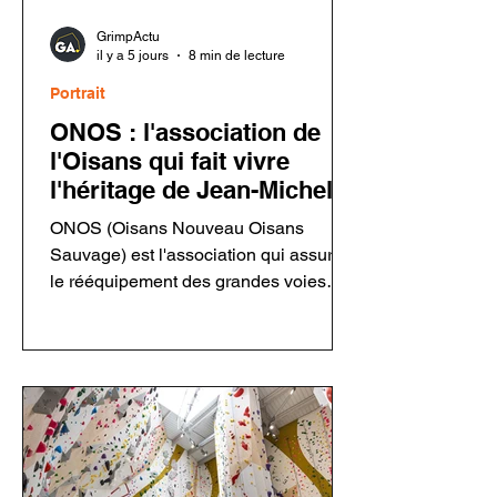
GrimpActu
il y a 5 jours
8 min de lecture
Portrait
ONOS : l'association de
l'Oisans qui fait vivre
l'héritage de Jean-Michel
Cambon
ONOS (Oisans Nouveau Oisans
Sauvage) est l'association qui assure
le rééquipement des grandes voies
ouvertes par Jean-Michel Cambon
dans l'Oisans et les Écrins. Grâce à
ses bénévoles, elle entretient un
patrimoine majeur de l'escalade tout en
respectant l'esprit des ouvreurs.
Découvrez son fonctionnement, sa
philosophie, ses chantiers et les
enjeux du rééquipement en montagne.