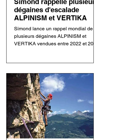
Simond rappelle plusieurs
dégaines d'escalade
ALPINISM et VERTIKA
Simond lance un rappel mondial de
plusieurs dégaines ALPINISM et
VERTIKA vendues entre 2022 et 2026.
Un défaut de rivetage sur certains
mousquetons Rocky Fil pourrait
entraîner une défaillance en cas de
chute. Les utilisateurs doivent
inspecter leur matériel avant toute
nouvelle utilisation.