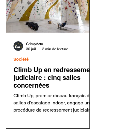
GrimpActu
30 juil.
3 min de lecture
Société
Climb Up en redressement
judiciaire : cinq salles
concernées
Climb Up, premier réseau français de
salles d'escalade indoor, engage une
procédure de redressement judiciaire
concernant sa holding et cinq salles.
Le groupe assure que ses
établissements restent ouverts et que