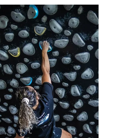
La résistance en escalade, c’est bien plus
qu’une question de force. Apprenez à
comprendre les mécanismes de fatigue,
évaluez votre niveau et découvrez des
exercices concrets pour progresser. Un
guide complet pour développer
endurance et puissance sur mur ou en
falaise.