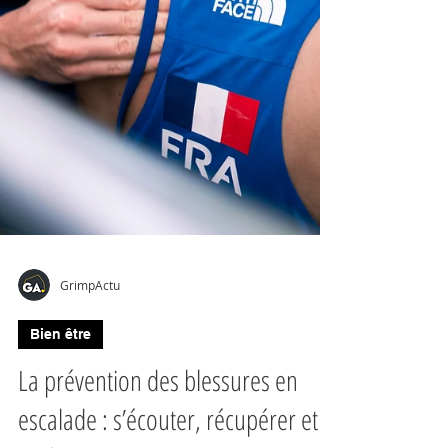
GrimpActu
Bien être