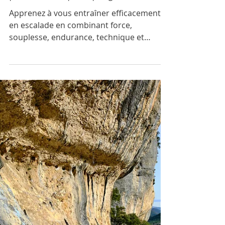
Technique
Comment bien s’entraîner en
escalade : principes, méthodes et
planification pour progresser
Apprenez à vous entraîner efficacement
en escalade en combinant force,
souplesse, endurance, technique et
mental. Découvrez les principes
essentiels, le rôle du seuil, et comment
planifier vos séances pour progresser
régulièrement tout en évitant blessures et
surmenage. Des conseils pratiques et
inspirants pour devenir un grimpeur plus
complet et confiant.