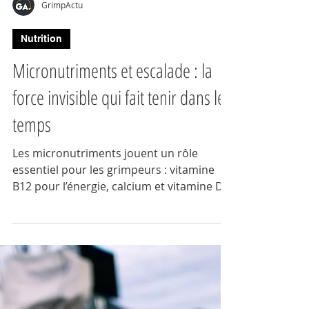
GrimpActu
Nutrition
Micronutriments et escalade : la
force invisible qui fait tenir dans le
temps
Les micronutriments jouent un rôle
essentiel pour les grimpeurs : vitamine
B12 pour l’énergie, calcium et vitamine D
pour les os, fer pour l’endurance, sodium
et potassium pour les muscles, et iode
pour le métabolisme. Découvrez les
sources, les carences possibles et