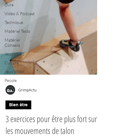
Livre
Vidéo & Podcast
Technique
Matériel Tests
Matériel
Conseils
Jeux Vidéo
Culture
Jeux Vidéo
People
GrimpActu
Bien être
3 exercices pour être plus fort sur