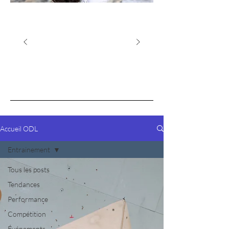
Accueil ODL
Entrainement
Tous les posts
Tendances
Performance
Compétition
Événements