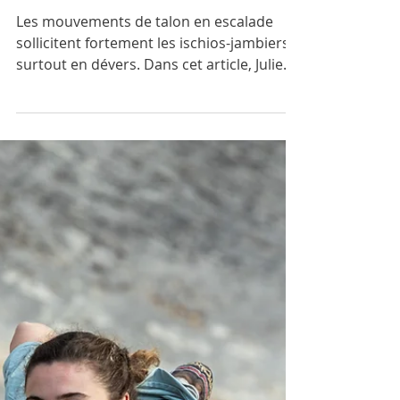
les mouvements de talon
Les mouvements de talon en escalade
sollicitent fortement les ischios-jambiers,
surtout en dévers. Dans cet article, Julien
Remillieux, kinésithérapeute en équipe de
France para escalade, explique le rôle de
ces muscles et propose 3 exercices
efficaces pour gagner en force, en
contrôle et en endurance sur les
mouvements de talon. Un guide pratique
pour progresser et prévenir les blessures.