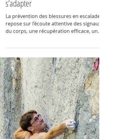
La prévention des blessures en
escalade : s’écouter, récupérer et
s’adapter
La prévention des blessures en escalade
repose sur l’écoute attentive des signaux
du corps, une récupération efficace, un
sommeil réparateur et une alimentation
adaptée. Comprendre le stress
mécanique et ajuster les charges
d’entraînement favorise un cycle vertueux
d’adaptation tissulaire, renforce la
résilience et permet de progresser sans
compromettre sa santé. Techniques
complémentaires et hygiène de vie
complètent cette approche.