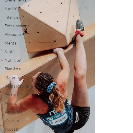
Société
Interview
Entrainement
Physique
Mental
Santé
Nutrition
Bien être
Matériel
Récits Inspirants
Portrait
Aventure
Actualités
Sécurité
Podcast