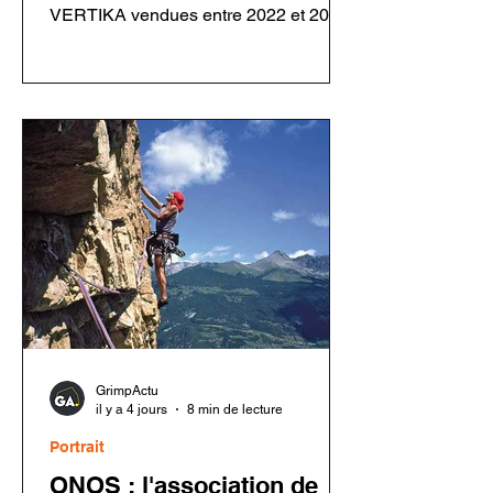
VERTIKA vendues entre 2022 et 2026.
Un défaut de rivetage sur certains
mousquetons Rocky Fil pourrait
entraîner une défaillance en cas de
chute. Les utilisateurs doivent
inspecter leur matériel avant toute
nouvelle utilisation.
GrimpActu
il y a 4 jours
8 min de lecture
Portrait
ONOS : l'association de