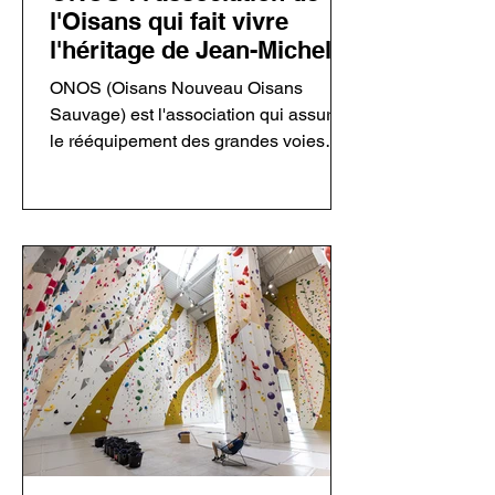
l'Oisans qui fait vivre
l'héritage de Jean-Michel
Cambon
ONOS (Oisans Nouveau Oisans
Sauvage) est l'association qui assure
le rééquipement des grandes voies
ouvertes par Jean-Michel Cambon
dans l'Oisans et les Écrins. Grâce à
ses bénévoles, elle entretient un
patrimoine majeur de l'escalade tout en
respectant l'esprit des ouvreurs.
Découvrez son fonctionnement, sa
philosophie, ses chantiers et les
enjeux du rééquipement en montagne.