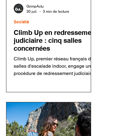
GrimpActu
30 juil.
3 min de lecture
Société
Climb Up en redressement
judiciaire : cinq salles
concernées
Climb Up, premier réseau français de
salles d'escalade indoor, engage une
procédure de redressement judiciaire
concernant sa holding et cinq salles.
Le groupe assure que ses
établissements restent ouverts et que
les activités sont maintenues. Cette
décision intervient dans un contexte
économique plus difficile pour le
secteur de l'escalade privée après
plusieurs années de forte croissance.