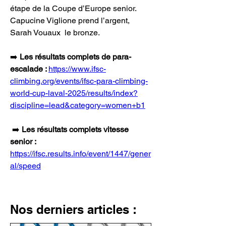
étape de la Coupe d’Europe senior. 
Capucine Viglione prend l’argent, 
Sarah Vouaux  le bronze.
➡️ 
Les résultats complets de para-
escalade : 
https://www.ifsc-
climbing.org/events/ifsc-para-climbing-
world-cup-laval-2025/results/index?
discipline=lead&category=women+b1
 ➡️
 Les résultats complets vitesse 
senior : 
https://ifsc.results.info/event/1447/gener
al/speed
Nos derniers articles :