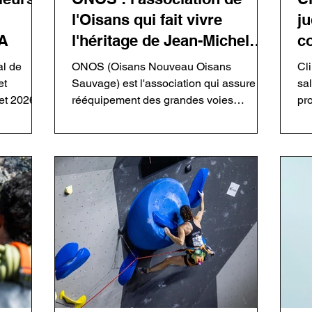
l'Oisans qui fait vivre
ju
A
l'héritage de Jean-Michel
c
Cambon
al de
ONOS (Oisans Nouveau Oisans
Cl
et
Sauvage) est l'association qui assure le
sa
t 2026.
rééquipement des grandes voies
pr
ins
ouvertes par Jean-Michel Cambon dans
con
t
l'Oisans et les Écrins. Grâce à ses
gr
s de
bénévoles, elle entretient un patrimoine
res
inspecter
majeur de l'escalade tout en respectant
ma
lle
l'esprit des ouvreurs. Découvrez son
da
fonctionnement, sa philosophie, ses
dif
chantiers et les enjeux du rééquipement
pr
en montagne.
cr