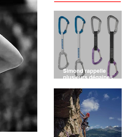
Simond rappelle
plusieurs dégaines
d'escalade ALPINISM et
VERTIKA