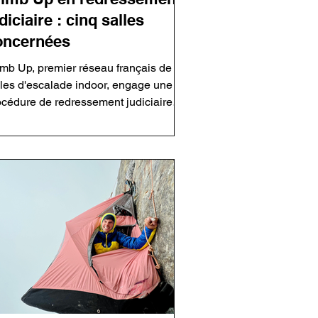
diciaire : cinq salles
oncernées
imb Up, premier réseau français de
lles d'escalade indoor, engage une
océdure de redressement judiciaire
cernant sa holding et cinq salles. Le
oupe assure que ses établissements
tent ouverts et que les activités sont
intenues. Cette décision intervient
ns un contexte économique plus
ficile pour le secteur de l'escalade
ivée après plusieurs années de forte
oissance.