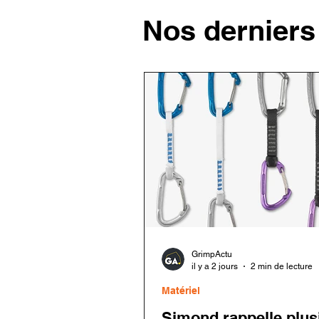
Nos derniers 
GrimpActu
il y a 2 jours
2 min de lecture
Matériel
Simond rappelle plus