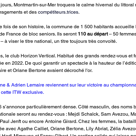
ours, Montmartin-sur-Mer troquera le calme hivernal du littoral
uragements et des 
compétiteurs.tr
ices
.
e fois de son histoire, la commune de 1 500 habitants accueille 
 France de bloc seniors. Ils seront 
110 au départ
 – 50 femmes
– à viser le titre national, un titre toujours très convoité.
le club Horizon Vertical. Habitué des grands rendez-vous et fo
ée en 2022. De quoi garantir un spectacle à la hauteur de l’édit
re et Oriane Bertone avaient décroché l'or.
ne & Adrien Lemaire reviennent sur leur victoire au championna
cette ITW exclusive.
 s’annonce particulièrement dense. Côté masculin, des noms bi
ationale seront au rendez-vous : Mejdi Schalck, Sam Avezou, M
aul Jenft ou encore Antoine Girard. Chez les femmes, la bataill
vée avec Agathe Calliet, Oriane Bertone, Lily Abriat, Zélia Avez
 Hadj-Mimoune et Fanny Gibert. Un casting solide qui laisse p