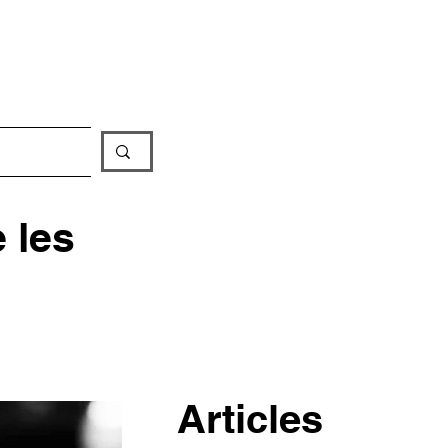
iathèque
 les
Articles