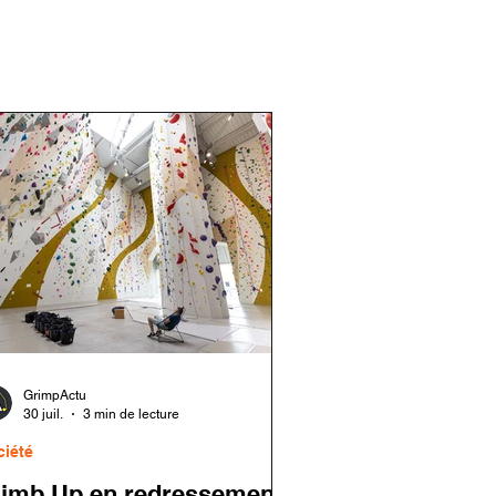
GrimpActu
30 juil.
3 min de lecture
ciété
limb Up en redressement