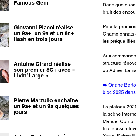
Famous Gem
Dans quelques j
bruit des enco
Pour la premièr
Giovanni Placci réalise
un 9a+, un 9a et un 8c+
Championnats de
flash en trois jours
les préqualifiés 
Aux commandes, 
structure rénov
Antoine Girard réalise
son premier 8C+ avec «
où Adrien Lemai
Livin’ Large »
➡️ Oriane Berto
bloc 2025 dans 
Pierre Marzullo enchaîne
un 9a+ et un 9a quelques
Le plateau 2026
jours
la scène intern
Manuel Cornu, P
tout aussi rele
Yazid, Selma El