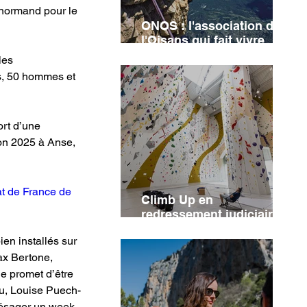
 normand pour le 
ONOS : l'association de
l'Oisans qui fait vivre
l'héritage de Jean-Michel
les 
Cambon
, 50 hommes et 
rt d’une 
ion 2025 à Anse, 
t de France de 
Climb Up en
redressement judiciaire :
cinq salles concernées
en installés sur 
ax Bertone, 
e promet d’être 
ou, Louise Puech-
résager un week-