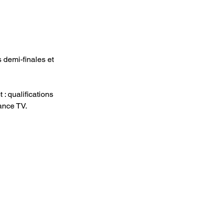
 demi-finales et 
: qualifications 
ance TV. 