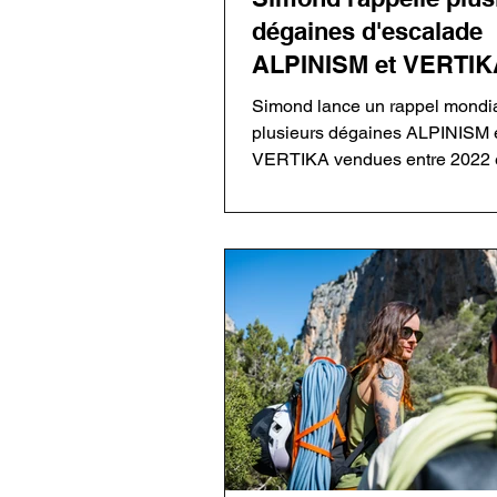
dégaines d'escalade
ALPINISM et VERTIK
Simond lance un rappel mondi
plusieurs dégaines ALPINISM 
VERTIKA vendues entre 2022 e
Un défaut de rivetage sur certa
mousquetons Rocky Fil pourrai
entraîner une défaillance en ca
chute. Les utilisateurs doivent 
leur matériel avant toute nouve
utilisation.