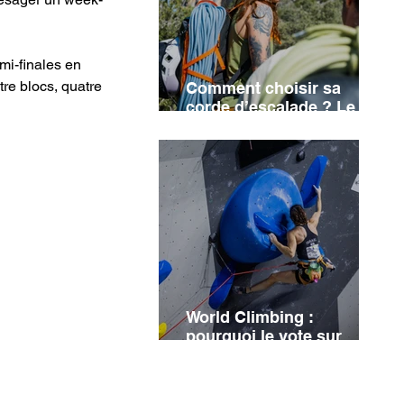
mi-finales en 
tre blocs, quatre 
Comment choisir sa
corde d’escalade ? Le
guide complet
World Climbing :
pourquoi le vote sur
Israël n'a finalement pas
eu lieu ?