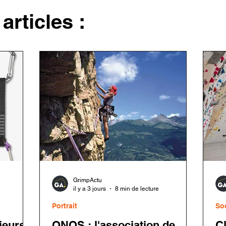
articles :
GrimpActu
il y a 3 jours
8 min de lecture
Portrait
So
ieurs
ONOS : l'association de
C