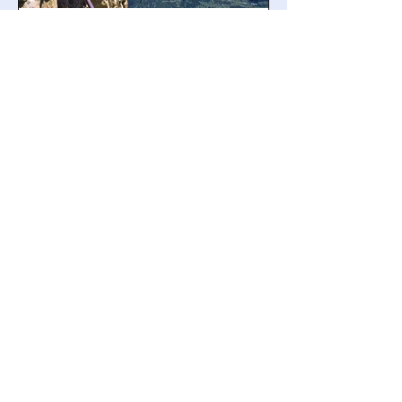
GrimpActu
il y a 3 jours
8 min de lecture
Portrait
ONOS : l'association de
l'Oisans qui fait vivre
l'héritage de Jean-Michel
Cambon
ONOS (Oisans Nouveau Oisans
Sauvage) est l'association qui assure
le rééquipement des grandes voies
ouvertes par Jean-Michel Cambon
dans l'Oisans et les Écrins. Grâce à
ses bénévoles, elle entretient un
patrimoine majeur de l'escalade tout en
respectant l'esprit des ouvreurs.
Découvrez son fonctionnement, sa
philosophie, ses chantiers et les