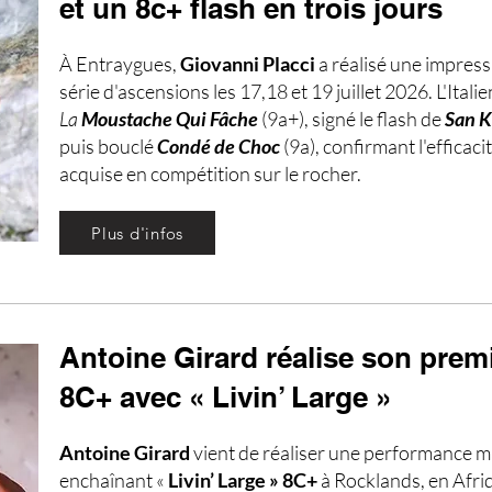
et un 8c+ flash en trois jours
À Entraygues,
Giovanni Placci
a réalisé une impres
série d'ascensions les 17,18 et 19 juillet 2026. L'Itali
La
Moustache Qui Fâche
(9a+), signé le flash de
San K
puis bouclé
Condé de Choc
(9a), confirmant l'efficaci
acquise en compétition sur le rocher.
Plus d'infos
Antoine Girard réalise son prem
8C+ avec « Livin’ Large »
Antoine Girard
vient de réaliser une performance m
enchaînant «
Livin’ Large » 8C+
à Rocklands, en Afri