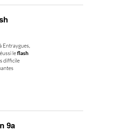
ash
à Entraygues,
éussi le
flash
 difficile
quantes
un 9a