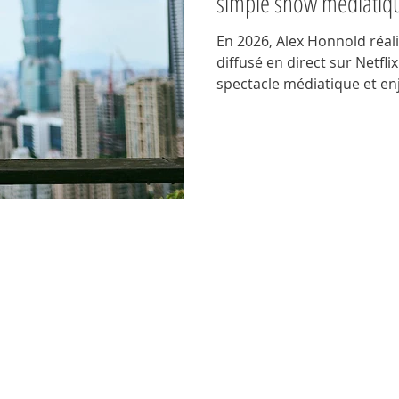
simple show médiatiqu
En 2026, Alex Honnold réali
diffusé en direct sur Netfl
spectacle médiatique et en
urbaine unique promet sus
défis techniques, la prépar
autour de cet exploit hors