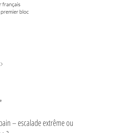
r français
 premier bloc
re
rbain – escalade extrême ou