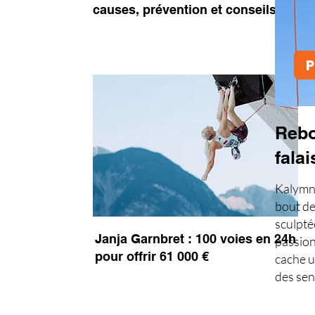
causes, prévention et conseils
P
Rebo
falai
Kalymno
bout de
sculpté
Janja Garnbret : 100 voies en 24h
passion
pour offrir 61 000 €
cache un
des sen