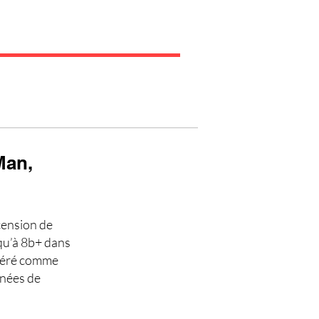
Man,
scension de
qu’à 8b+ dans
idéré comme
nnées de