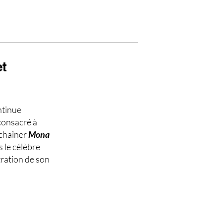
et
ntinue
consacré à
nchaîner
Mona
s le célèbre
ration de son