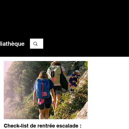
iathèque
Check-list de rentrée escalade :