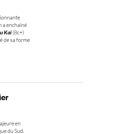
sionnante
en a enchaîné
u Kai
(8c+)
té de sa forme
ier
ajeure en
que du Sud.