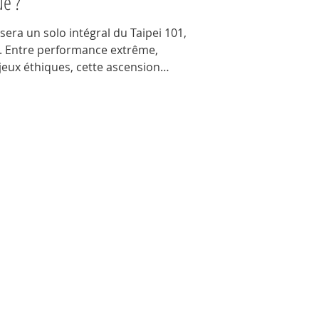
e ?
sera un solo intégral du Taipei 101,
ix. Entre performance extrême,
jeux éthiques, cette ascension
pense et adrénaline. Découvrez les
ation du grimpeur et les réactions
 norme.