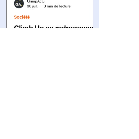
GrimpActu
30 juil.
3 min de lecture
Société
Climb Up en redressement
judiciaire : cinq salles
concernées
Climb Up, premier réseau français de
salles d'escalade indoor, engage une
procédure de redressement judiciaire
concernant sa holding et cinq salles.
Le groupe assure que ses
établissements restent ouverts et que
les activités sont maintenues. Cette
décision intervient dans un contexte
économique plus difficile pour le
secteur de l'escalade privée après
plusieurs années de forte croissance.