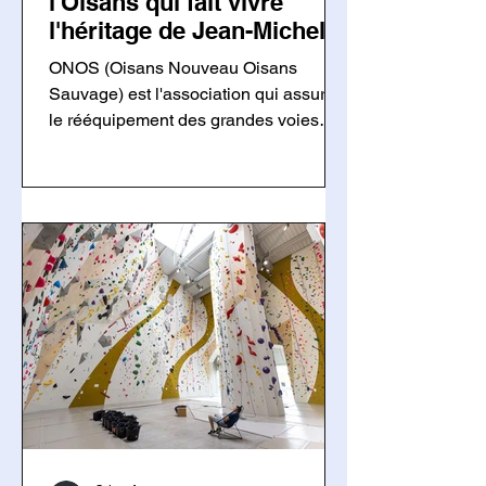
l'Oisans qui fait vivre
l'héritage de Jean-Michel
Cambon
ONOS (Oisans Nouveau Oisans
Sauvage) est l'association qui assure
le rééquipement des grandes voies
ouvertes par Jean-Michel Cambon
dans l'Oisans et les Écrins. Grâce à
ses bénévoles, elle entretient un
patrimoine majeur de l'escalade tout en
respectant l'esprit des ouvreurs.
Découvrez son fonctionnement, sa
philosophie, ses chantiers et les
enjeux du rééquipement en montagne.