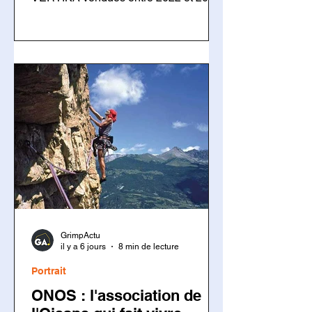
Un défaut de rivetage sur certains
mousquetons Rocky Fil pourrait
entraîner une défaillance en cas de
chute. Les utilisateurs doivent
inspecter leur matériel avant toute
nouvelle utilisation.
GrimpActu
il y a 6 jours
8 min de lecture
Portrait
ONOS : l'association de