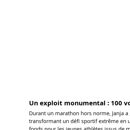
Un exploit monumental : 100 vo
Durant un marathon hors norme, Janja a 
transformant un défi sportif extrême en une
fonds pour les jeunes athlètes issus de mi