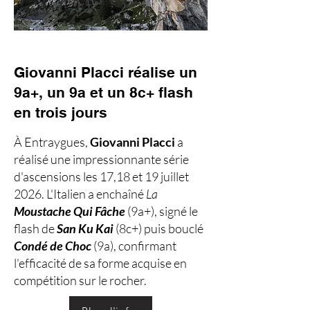
Giovanni Placci réalise un
9a+, un 9a et un 8c+ flash
en trois jours
À Entraygues,
Giovanni Placci
a
réalisé une impressionnante série
d'ascensions les 17,18 et 19 juillet
2026. L'Italien a enchaîné
La
Moustache Qui Fâche
(9a+), signé le
flash de
San Ku Kai
(8c+) puis bouclé
Condé de Choc
(9a), confirmant
l'efficacité de sa forme acquise en
compétition sur le rocher.