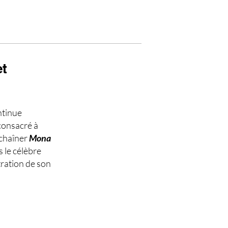
et
ntinue
consacré à
nchaîner
Mona
s le célèbre
ration de son