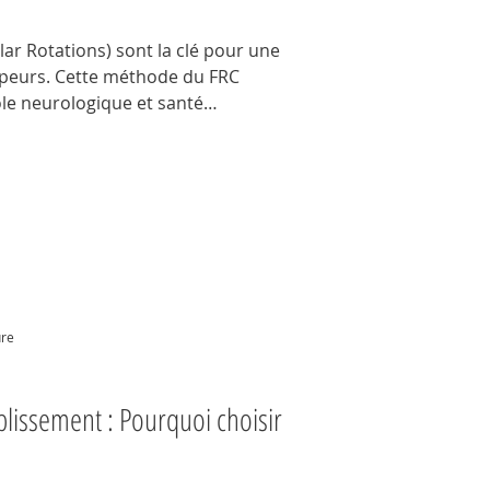
lar Rotations) sont la clé pour une
mpeurs. Cette méthode du FRC
le neurologique et santé
ant les blessures. Adoptez une
égrez les CARs dans votre
es pour grimper plus longtemps et
ure
plissement : Pourquoi choisir