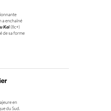
sionnante
en a enchaîné
u Kai
(8c+)
té de sa forme
ier
ajeure en
que du Sud.