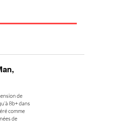
Man,
scension de
qu’à 8b+ dans
idéré comme
nnées de