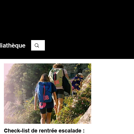
iathèque
Check-list de rentrée escalade :