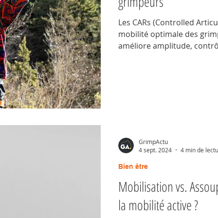
grimpeurs
Les CARs (Controlled Articu
mobilité optimale des gri
améliore amplitude, contrô
articulaire, tout en préven
routine quotidienne et int
échauffement ou vos séanc
plus efficacement.
GrimpActu
4 sept. 2024
4 min de lect
Bien être
Mobilisation vs. Assou
la mobilité active ?