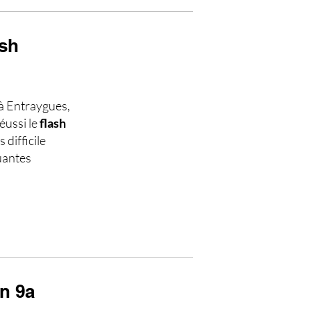
ash
à Entraygues,
éussi le
flash
 difficile
quantes
un 9a