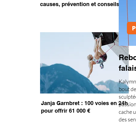
causes, prévention et conseils
P
Rebo
falai
Kalymno
bout de
sculpté
Janja Garnbret : 100 voies en 24h
passion
pour offrir 61 000 €
cache un
des sen