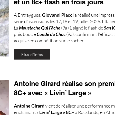
et un 8c+ flash en trois jours
À Entraygues,
Giovanni Placci
a réalisé une impres
série d'ascensions les 17,18 et 19 juillet 2026. L'Itali
La
Moustache Qui Fâche
(9a+), signé le flash de
San K
puis bouclé
Condé de Choc
(9a), confirmant l'efficaci
acquise en compétition sur le rocher.
Plus d'infos
Antoine Girard réalise son prem
8C+ avec « Livin’ Large »
Antoine Girard
vient de réaliser une performance m
enchaînant «
Livin’ Large » 8C+
à Rocklands, en Afri