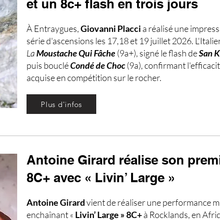
et un 8c+ flash en trois jours
À Entraygues,
Giovanni Placci
a réalisé une impres
série d'ascensions les 17,18 et 19 juillet 2026. L'Itali
La
Moustache Qui Fâche
(9a+), signé le flash de
San K
puis bouclé
Condé de Choc
(9a), confirmant l'efficaci
acquise en compétition sur le rocher.
Plus d'infos
Antoine Girard réalise son prem
8C+ avec « Livin’ Large »
Antoine Girard
vient de réaliser une performance m
enchaînant «
Livin’ Large » 8C+
à Rocklands, en Afri