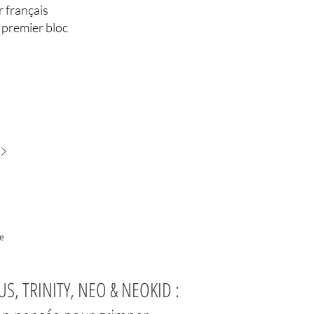
r français
 premier bloc
re
S, TRINITY, NEO & NEOKID :