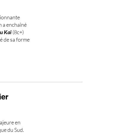
sionnante
en a enchaîné
u Kai
(8c+)
té de sa forme
ier
ajeure en
que du Sud.