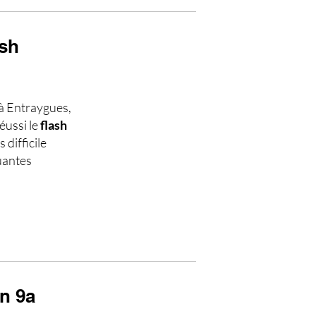
ash
à Entraygues,
éussi le
flash
 difficile
quantes
un 9a