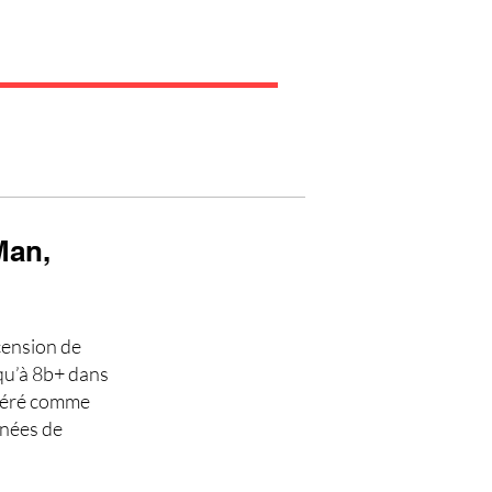
Man,
scension de
qu’à 8b+ dans
idéré comme
nnées de