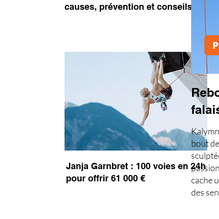
causes, prévention et conseils
P
Rebo
falai
Kalymno
bout de
sculpté
Janja Garnbret : 100 voies en 24h
passion
pour offrir 61 000 €
cache un
des sen