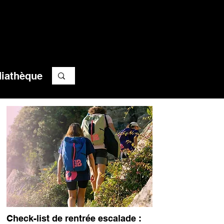
iathèque
Check-list de rentrée escalade :