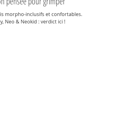
on pensée pour grimper
is morpho-inclusifs et confortables.
, Neo & Neokid : verdict ici !