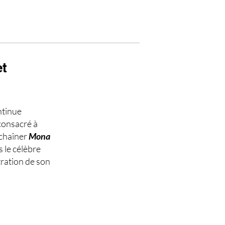
et
ntinue
consacré à
nchaîner
Mona
s le célèbre
ration de son