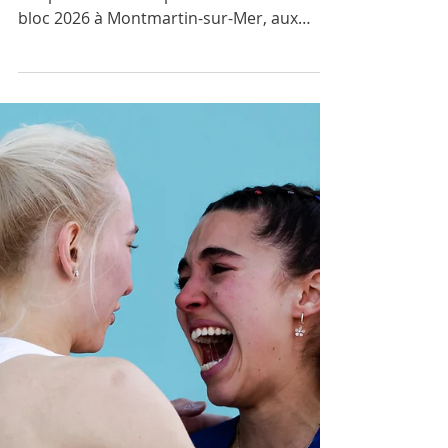
Max Bertone, champion de France
de bloc 2026 : Interview
À seulement 18 ans, Max Bertone
s’impose aux Championnats de France de
bloc 2026 à Montmartin-sur-Mer, aux
côtés de sa sœur Oriane Bertone. Dans
cette interview exclusive pour GrimpActu,
le jeune grimpeur revient sur sa victoire,
le niveau du bloc français, sa stratégie, ses
points forts et ses ambitions pour la
saison et les Jeux Olympiques de Los
Angeles.