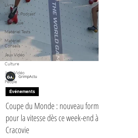
Livre
Vidéo & Podcast
Technique
Matériel Tests
Matériel
Conseils
Jeux Vidéo
Culture
Jeux Vidéo
People
GrimpActu
Événements
Coupe du Monde : nouveau format
pour la vitesse dès ce week-end à