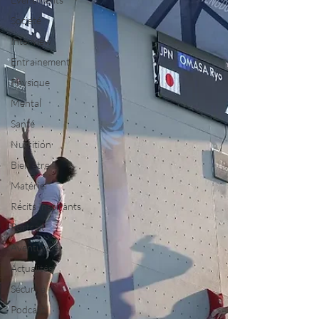
Société
Interview
Entrainement
Physique
Mental
Santé
Nutrition
Bien être
Matériel
Récits Inspirants
Portrait
Aventure
Actualités
Sécurité
Podcast