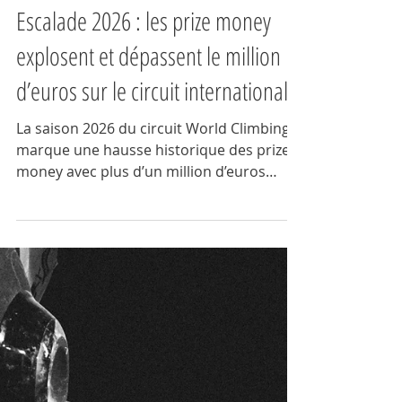
GrimpActu
Société
Escalade 2026 : les prize money
explosent et dépassent le million
d’euros sur le circuit international
La saison 2026 du circuit World Climbing
marque une hausse historique des prize
money avec plus d’un million d’euros
distribués sur le circuit international
d’escalade. Les dotations par épreuve
passent à 20 000 €, en forte augmentation
par rapport à 2024. Malgré cette
progression, la majorité des grimpeurs
reste dans une situation économique