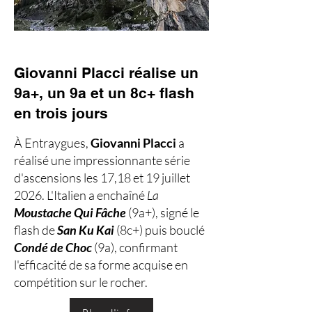
Giovanni Placci réalise un
9a+, un 9a et un 8c+ flash
en trois jours
À Entraygues,
Giovanni Placci
a
réalisé une impressionnante série
d'ascensions les 17,18 et 19 juillet
2026. L'Italien a enchaîné
La
Moustache Qui Fâche
(9a+), signé le
flash de
San Ku Kai
(8c+) puis bouclé
Condé de Choc
(9a), confirmant
l'efficacité de sa forme acquise en
compétition sur le rocher.