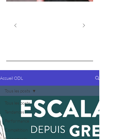
Accueil ODL
Tous les posts
Tous les posts
Tendances
Performance
Compétition
Événements