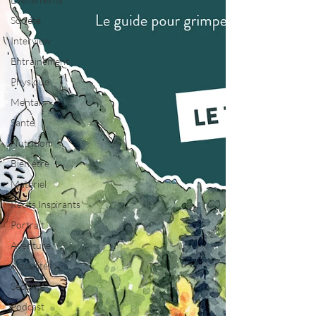
Société
Interview
Entrainement
Physique
Mental
Santé
Nutrition
Bien être
Matériel
Récits Inspirants
Portrait
Aventure
Actualités
Sécurité
Podcast