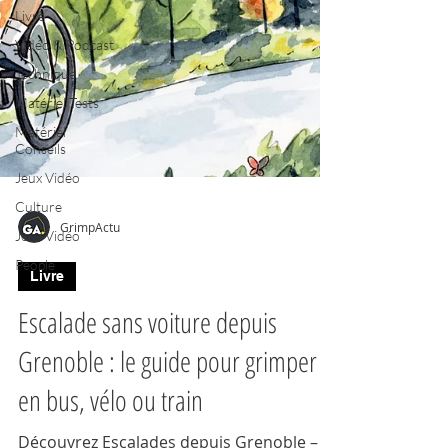
Livre
Vidéo & Podcast
Technique
Matériel Tests
Matériel
Conseils
Jeux Vidéo
Culture
Jeux Vidéo
People
GrimpActu
Livre
Escalade sans voiture depuis
Grenoble : le guide pour grimper
en bus, vélo ou train