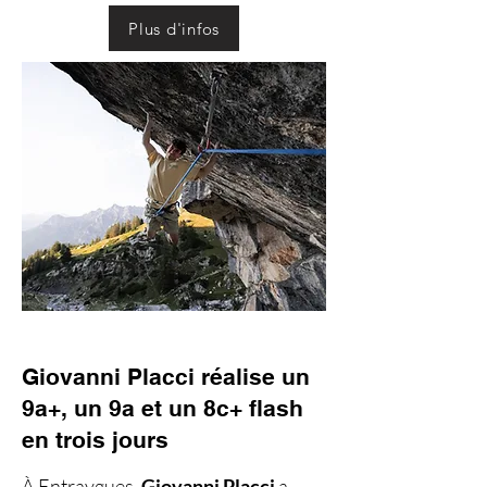
Plus d'infos
Giovanni Placci réalise un
9a+, un 9a et un 8c+ flash
en trois jours
À Entraygues,
Giovanni Placci
a