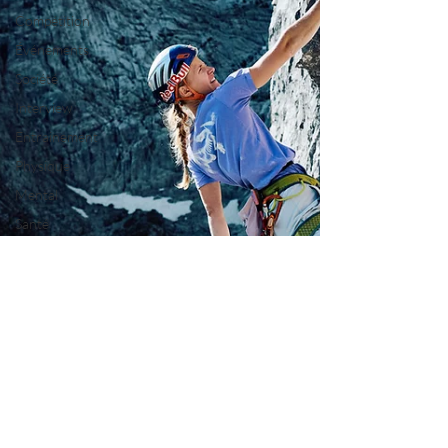
Compétition
Événements
Société
Interview
Entrainement
Physique
Mental
Santé
Nutrition
Bien être
Matériel
Récits Inspirants
Portrait
Aventure
Actualités