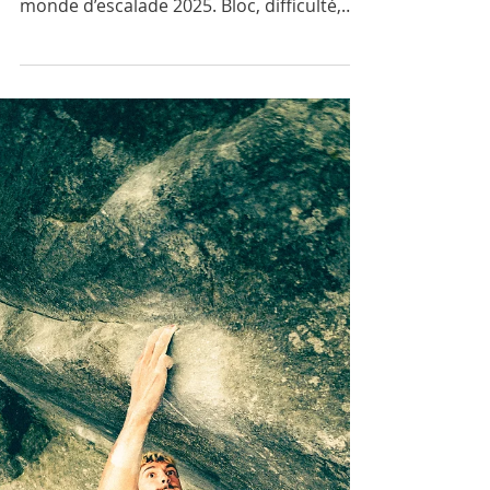
Du 21 au 28 septembre, le KSPO Dome de
Séoul accueille les Championnats du
monde d’escalade 2025. Bloc, difficulté,
vitesse et para-escalade seront au
programme. Découvrez les Français à
suivre, les stars internationales comme
Janja Garnbret et Adam Ondra, et le
calendrier complet pour ne rien manquer
de cette semaine intense de compétition
mondiale.