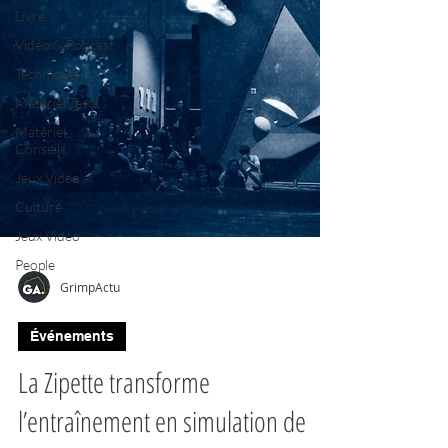
Livre
Vidéo & Podcast
Technique
Matériel Tests
Matériel
Conseils
Jeux Vidéo
Culture
Jeux Vidéo
People
GrimpActu
Événements
La Zipette transforme