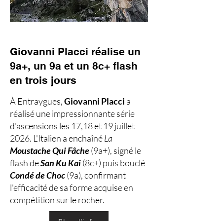
Giovanni Placci réalise un
9a+, un 9a et un 8c+ flash
en trois jours
À Entraygues,
Giovanni Placci
a
réalisé une impressionnante série
d'ascensions les 17,18 et 19 juillet
2026. L'Italien a enchaîné
La
Moustache Qui Fâche
(9a+), signé le
flash de
San Ku Kai
(8c+) puis bouclé
Condé de Choc
(9a), confirmant
l'efficacité de sa forme acquise en
compétition sur le rocher.