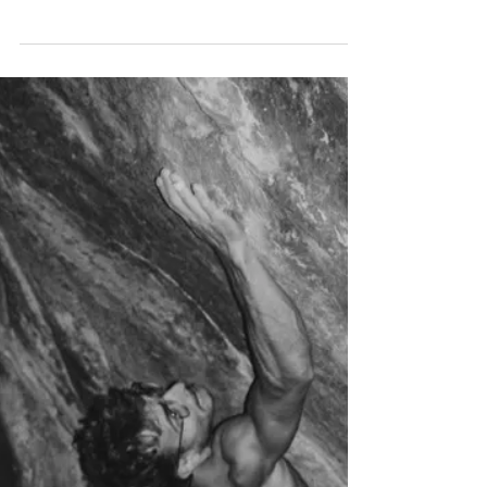
deuxième 8C bloc flash au monde
Jules Marchaland réussit le flash de Power
of Now Direct (8C) à Magic Wood,
devenant le deuxième grimpeur au
monde à flasher un bloc 8C. Cet exploit
combine précision, intuition et
préparation mentale, et confirme le talent
du Français en bloc et en compétition,
consolidant sa place parmi les grimpeurs
les plus prometteurs de sa génération.