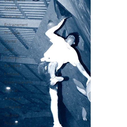
Société
Interview
Entrainement
Physique
Mental
Santé
Nutrition
Bien être
Matériel
Récits Inspirants
Portrait
Aventure
Actualités
Sécurité
Podcast